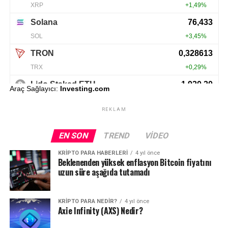
Araç Sağlayıcı:
Investing.com
REKLAM
EN SON
TREND
VIDEO
KRIPTO PARA HABERLERI
4 yıl önce
Beklenenden yüksek enflasyon Bitcoin fiyatını
uzun süre aşağıda tutamadı
KRIPTO PARA NEDIR?
4 yıl önce
Axie Infinity (AXS) Nedir?