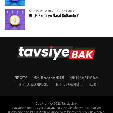
KRIPTO PARA NEDIR?
4 yıl önce
BETH Nedir ve Nasıl Kullanılır?
ANA SAYFA
KRIPTO PARA HABERLERI
KRIPTO PARA PIYASASI
KRIPTO PARA ANALIZLERI
KRIPTO PARA NEDIR?
NEDIR ?
Copyright © 2022 Tavsiyebak
Tavsiyebak.com’da yer alan yazılar ve makaleler yatırım tavsiyesi
niteliğinde değildir. Bitcoin ve kripto para birimleri yüksek risk içeren