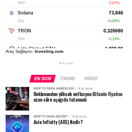
Araç Sağlayıcı:
Investing.com
REKLAM
EN SON
TREND
VIDEO
KRIPTO PARA HABERLERI
4 yıl önce
Beklenenden yüksek enflasyon Bitcoin fiyatını
uzun süre aşağıda tutamadı
KRIPTO PARA NEDIR?
4 yıl önce
Axie Infinity (AXS) Nedir?