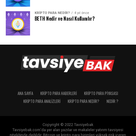
KRIPTO PARA NEDIR?
4 yıl önce
BETH Nedir ve Nasıl Kullanılır?
ANA SAYFA
KRIPTO PARA HABERLERI
KRIPTO PARA PIYASASI
KRIPTO PARA ANALIZLERI
KRIPTO PARA NEDIR?
NEDIR ?
Copyright © 2022 Tavsiyebak
Tavsiyebak.com’da yer alan yazılar ve makaleler yatırım tavsiyesi
niteliğinde değildir. Bitcoin ve kripto para birimleri yüksek risk içeren