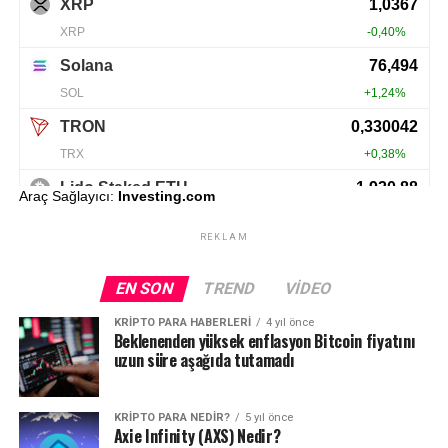
Araç Sağlayıcı:
Investing.com
REKLAM
EN SON
TREND
VIDEO
KRIPTO PARA HABERLERI
4 yıl önce
Beklenenden yüksek enflasyon Bitcoin fiyatını
uzun süre aşağıda tutamadı
KRIPTO PARA NEDIR?
5 yıl önce
Axie Infinity (AXS) Nedir?