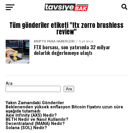
Tüm gönderiler etiketi "ftx zorro brushless
review"
KRIPTO PARA HABERLERI
5 yıl önce
FTX borsası, son yatırımla 32 milyar
dolarlık değerlemeye ulaştı
Ara
Ara
Yakın Zamandaki Gönderiler
Beklenenden yüksek enflasyon Bitcoin fiyatını uzun süre
aşağıda tutamadı
Axie Infinity (AXS) Nedir?
BETH Nedir ve Nasıl Kullanılır?
Decentraland (MANA) Nedir?
Solana (SOL) Nedir?