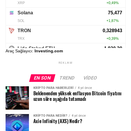
Araç Sağlayıcı:
Investing.com
REKLAM
EN SON
TREND
VIDEO
KRIPTO PARA HABERLERI
4 yıl önce
Beklenenden yüksek enflasyon Bitcoin fiyatını
uzun süre aşağıda tutamadı
KRIPTO PARA NEDIR?
4 yıl önce
Axie Infinity (AXS) Nedir?