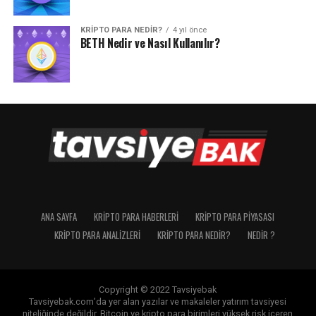
KRIPTO PARA NEDIR?
4 yıl önce
BETH Nedir ve Nasıl Kullanılır?
ANA SAYFA
KRIPTO PARA HABERLERI
KRIPTO PARA PIYASASI
KRIPTO PARA ANALIZLERI
KRIPTO PARA NEDIR?
NEDIR ?
Copyright © 2022 Tavsiyebak
Tavsiyebak.com’da yer alan yazılar ve makaleler yatırım tavsiyesi
niteliğinde değildir. Bitcoin ve kripto para birimleri yüksek risk içeren