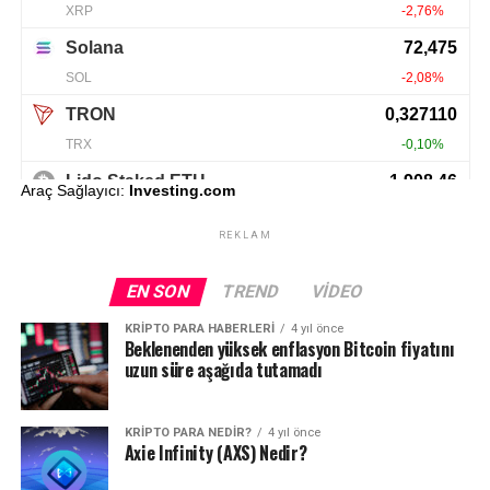
Araç Sağlayıcı:
Investing.com
REKLAM
EN SON
TREND
VIDEO
KRIPTO PARA HABERLERI
4 yıl önce
Beklenenden yüksek enflasyon Bitcoin fiyatını
uzun süre aşağıda tutamadı
KRIPTO PARA NEDIR?
4 yıl önce
Axie Infinity (AXS) Nedir?