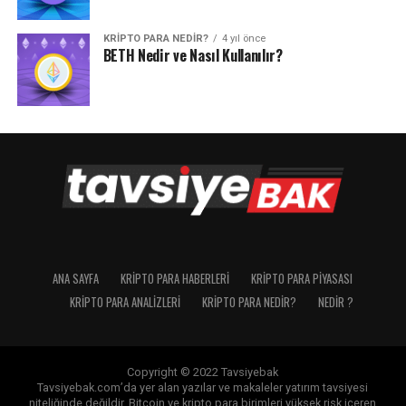
KRIPTO PARA NEDIR?
4 yıl önce
BETH Nedir ve Nasıl Kullanılır?
ANA SAYFA
KRIPTO PARA HABERLERI
KRIPTO PARA PIYASASI
KRIPTO PARA ANALIZLERI
KRIPTO PARA NEDIR?
NEDIR ?
Copyright © 2022 Tavsiyebak
Tavsiyebak.com’da yer alan yazılar ve makaleler yatırım tavsiyesi
niteliğinde değildir. Bitcoin ve kripto para birimleri yüksek risk içeren