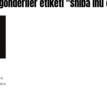
önderiler etiketi "shiba inu
en
kma