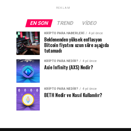
REKLAM
EN SON
TREND
VIDEO
KRIPTO PARA HABERLERI
4 yıl önce
Beklenenden yüksek enflasyon
Bitcoin fiyatını uzun süre aşağıda
tutamadı
KRIPTO PARA NEDIR?
4 yıl önce
Axie Infinity (AXS) Nedir?
KRIPTO PARA NEDIR?
4 yıl önce
BETH Nedir ve Nasıl Kullanılır?