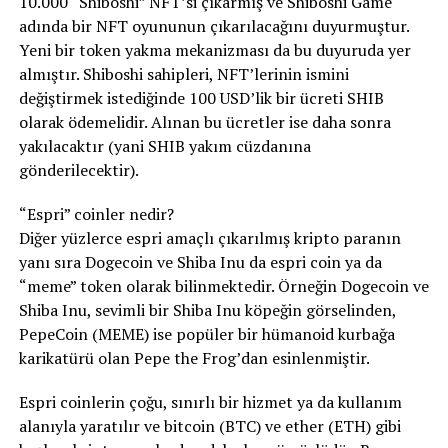
10.000 “Shiboshi” NFT’si çıkarmış ve Shiboshi Game
adında bir NFT oyununun çıkarılacağını duyurmuştur.
Yeni bir token yakma mekanizması da bu duyuruda yer
almıştır. Shiboshi sahipleri, NFT’lerinin ismini
değiştirmek istediğinde 100 USD’lik bir ücreti SHIB
olarak ödemelidir. Alınan bu ücretler ise daha sonra
yakılacaktır (yani SHIB yakım cüzdanına
gönderilecektir).
“Espri” coinler nedir?
Diğer yüzlerce espri amaçlı çıkarılmış kripto paranın
yanı sıra Dogecoin ve Shiba Inu da espri coin ya da
“meme” token olarak bilinmektedir. Örneğin Dogecoin ve
Shiba Inu, sevimli bir Shiba Inu köpeğin görselinden,
PepeCoin (MEME) ise popüler bir hümanoid kurbağa
karikatürü olan Pepe the Frog’dan esinlenmiştir.
Espri coinlerin çoğu, sınırlı bir hizmet ya da kullanım
alanıyla yaratılır ve bitcoin (BTC) ve ether (ETH) gibi