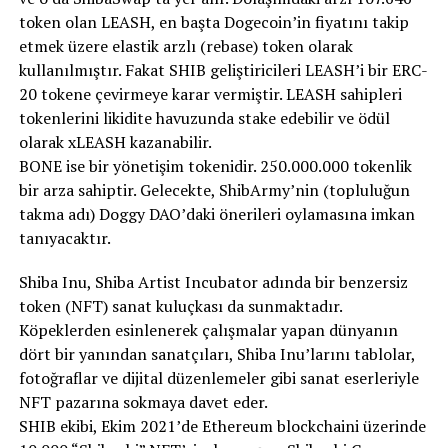
token olan LEASH, en başta Dogecoin’in fiyatını takip
etmek üzere elastik arzlı (rebase) token olarak
kullanılmıştır. Fakat SHIB geliştiricileri LEASH’i bir ERC-
20 tokene çevirmeye karar vermiştir. LEASH sahipleri
tokenlerini likidite havuzunda stake edebilir ve ödül
olarak xLEASH kazanabilir.
BONE ise bir yönetişim tokenidir. 250.000.000 tokenlik
bir arza sahiptir. Gelecekte, ShibArmy’nin (topluluğun
takma adı) Doggy DAO’daki önerileri oylamasına imkan
tanıyacaktır.
Shiba Inu, Shiba Artist Incubator adında bir benzersiz
token (NFT) sanat kuluçkası da sunmaktadır.
Köpeklerden esinlenerek çalışmalar yapan dünyanın
dört bir yanından sanatçıları, Shiba Inu’larını tablolar,
fotoğraflar ve dijital düzenlemeler gibi sanat eserleriyle
NFT pazarına sokmaya davet eder.
SHIB ekibi, Ekim 2021’de Ethereum blockchaini üzerinde