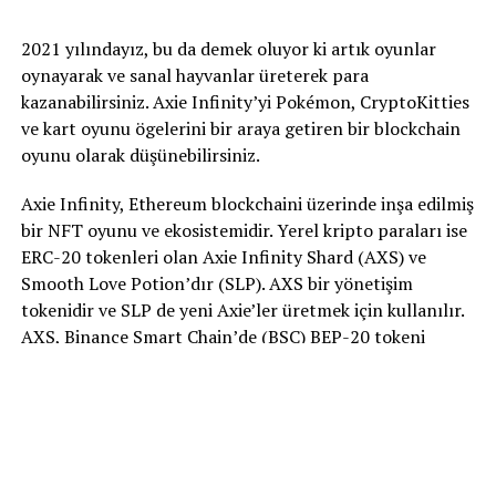
2021 yılındayız, bu da demek oluyor ki artık oyunlar
oynayarak ve sanal hayvanlar üreterek para
kazanabilirsiniz. Axie Infinity’yi Pokémon, CryptoKitties
ve kart oyunu ögelerini bir araya getiren bir blockchain
oyunu olarak düşünebilirsiniz.
Axie Infinity, Ethereum blockchaini üzerinde inşa edilmiş
bir NFT oyunu ve ekosistemidir. Yerel kripto paraları ise
ERC-20 tokenleri olan Axie Infinity Shard (AXS) ve
Smooth Love Potion’dır (SLP). AXS bir yönetişim
tokenidir ve SLP de yeni Axie’ler üretmek için kullanılır.
AXS, Binance Smart Chain’de (BSC) BEP-20 tokeni
olarak da mevcuttur.
Her bir Axie farklı bir sınıfa mensuptur ve çeşitli vücut
parçaları, istatistikler ve diğer özelliklerden oluşur.
Oynamak için Axie’lerden oluşan bir takıma ihtiyacınız
vardır. Bu Axie’leri satın alabilir ya da başka bir