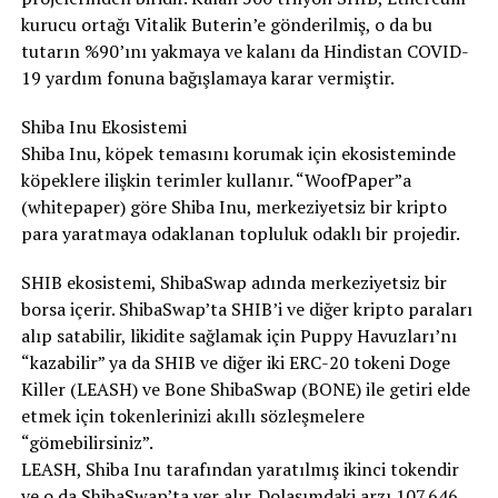
kurucu ortağı Vitalik Buterin’e gönderilmiş, o da bu
tutarın %90’ını yakmaya ve kalanı da Hindistan COVID-
19 yardım fonuna bağışlamaya karar vermiştir.
Shiba Inu Ekosistemi
Shiba Inu, köpek temasını korumak için ekosisteminde
köpeklere ilişkin terimler kullanır. “WoofPaper”a
(whitepaper) göre Shiba Inu, merkeziyetsiz bir kripto
para yaratmaya odaklanan topluluk odaklı bir projedir.
SHIB ekosistemi, ShibaSwap adında merkeziyetsiz bir
borsa içerir. ShibaSwap’ta SHIB’i ve diğer kripto paraları
alıp satabilir, likidite sağlamak için Puppy Havuzları’nı
“kazabilir” ya da SHIB ve diğer iki ERC-20 tokeni Doge
Killer (LEASH) ve Bone ShibaSwap (BONE) ile getiri elde
etmek için tokenlerinizi akıllı sözleşmelere
“gömebilirsiniz”.
LEASH, Shiba Inu tarafından yaratılmış ikinci tokendir
ve o da ShibaSwap’ta yer alır. Dolaşımdaki arzı 107.646