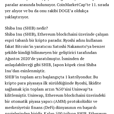
paralar arasında bulunuyor. CoinMarketCap’te 11. sırada
yer alıyor ve bu da onu rakibi DOGE’a oldukça
yaklaştırıyor.
Shiba Inu (SHIB) nedir?
Shiba Inu (SHIB), Ethereum blockchaini üzerinde çalışan
espri tabanlı bir kripto paradır. Ryoshi adını kullanan
fakat Bitcoin’in yaratıcısı Satoshi Nakamoto’ya benzer
şekilde kimliği bilinmeyen bir geliştirici tarafından
Ağustos 2020’de yaratılmıştır. İsminden de
anlaşılabileceği gibi SHIB, Japon köpek cinsi Shiba
Inu’dan esinlenmiştir.
SHIB’in toplam arzı başlangıçta 1 katrilyondur. Bu
kripto para piyasaya ilk sürüldüğünde Ryoshi, likidite
sağlamak için toplam arzın %50’sini Uniswap’ta
kilitlemiştir. Uniswap, Ethereum blockchaini üzerindeki
bir otomatik piyasa yapıcı (AMM) protokolüdür ve
merkeziyetsiz finans (DeFi) dünyasının en başarılı
projelerinden biridir. Kalan 500 trilyon SHIB, Ethereum