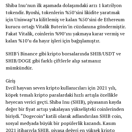
Shiba Inu’nun ilk aşamada dolaşımdaki arzı 1 katrilyon
tokendir. Ryoshi, tokenlerin %50’sini likidite yaratmak
için Uniswap’ta kilitlemiş ve kalan %50’sini de Ethereum
kurucu ortağı Vitalik Buterin’in cüzdanına göndermiştir.
Fakat Vitalik, coinlerin %90’ını yakmaya karar vermiş ve
kalan %10’u da hayır işleri için bağışlamıştır.
SHIB’i Binance gibi kripto borsalarında SHIB/USDT ve
SHIB/DOGE gibi farklı çiftlerle alıp satmanız
mümkündür.
Giriş
Evcil hayvan seven kripto kullanıcıları için 2021 yılı,
köpek temalı kripto paralardaki hızlı artışla özellikle
heyecan verici geçti. Shiba Inu (SHIB), piyasanın kayda
değer bir fiyat artışı yakalayan yükselişteki coinlerinden
biriydi. “Dogecoin” katili olarak adlandırılan SHIB coin,
sosyal medyada büyük bir popülerlik kazandı. Kasım
2021 itibarıyla SHIB, piyasa değeri en yüksek kripto