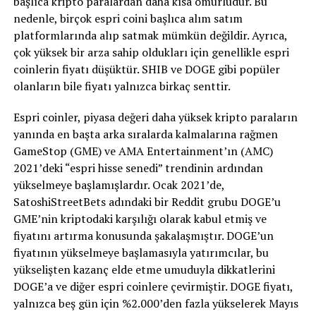
başlıca kripto paralardan daha kısa ömürlüdür. Bu
nedenle, birçok espri coini başlıca alım satım
platformlarında alıp satmak mümkün değildir. Ayrıca,
çok yüksek bir arza sahip oldukları için genellikle espri
coinlerin fiyatı düşüktür. SHIB ve DOGE gibi popüler
olanların bile fiyatı yalnızca birkaç senttir.
Espri coinler, piyasa değeri daha yüksek kripto paraların
yanında en başta arka sıralarda kalmalarına rağmen
GameStop (GME) ve AMA Entertainment’ın (AMC)
2021’deki “espri hisse senedi” trendinin ardından
yükselmeye başlamışlardır. Ocak 2021’de,
SatoshiStreetBets adındaki bir Reddit grubu DOGE’u
GME’nin kriptodaki karşılığı olarak kabul etmiş ve
fiyatını artırma konusunda şakalaşmıştır. DOGE’un
fiyatının yükselmeye başlamasıyla yatırımcılar, bu
yükselişten kazanç elde etme umuduyla dikkatlerini
DOGE’a ve diğer espri coinlere çevirmiştir. DOGE fiyatı,
yalnızca beş gün için %2.000’den fazla yükselerek Mayıs