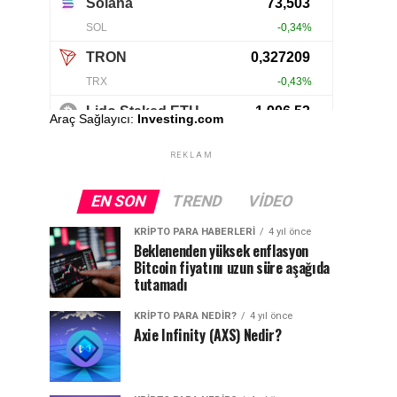
Araç Sağlayıcı:
Investing.com
REKLAM
EN SON
TREND
VIDEO
KRIPTO PARA HABERLERI
4 yıl önce
Beklenenden yüksek enflasyon
Bitcoin fiyatını uzun süre aşağıda
tutamadı
KRIPTO PARA NEDIR?
4 yıl önce
Axie Infinity (AXS) Nedir?