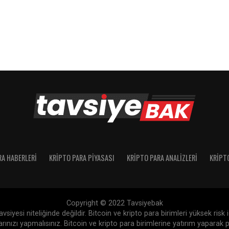
RA HABERLERI
KRIPTO PARA PIYASASI
KRIPTO PARA ANALIZLERI
KRIPT
Copyright © 2022 Tavsiyebak
siyesi niteliğinde değildir. Bitcoin ve kripto para birimleri yüksek risk
nızı yapmalısınız. Bitcoin ve kripto para birimlerine yatırım yaparak p