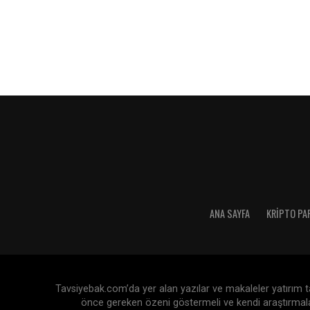
ANA SAYFA
KRIPTO PA
Tavsiyebak.com’da yer alan yazılar ve makaleler yatırım tav
önce gereken özeni göstermeli ve kendi araştırmaları