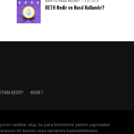
KRIPTO PARA NEDIR?
4 yıl önce
BETH Nedir ve Nasıl Kullanılır?
O PARA NEDIR?
NEDIR ?
 içeren varlıklar olup, bu para birimlerine yatırım yapmadan
aranızın bir kısmını veya tamamını kaybedebilirsiniz.