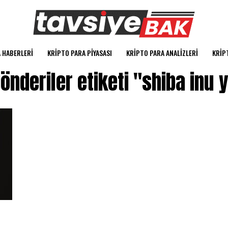
 HABERLERI
KRIPTO PARA PIYASASI
KRIPTO PARA ANALIZLERI
KRIP
önderiler etiketi "shiba inu 