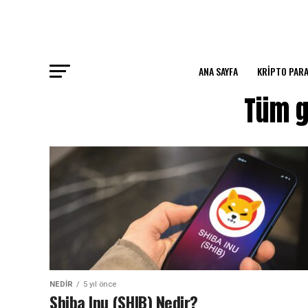
ANA SAYFA
KRIPTO PARA
Tüm g
NEDIR
5 yıl önce
Shiba Inu (SHIB) Nedir?