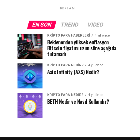
REKLAM
EN SON
TREND
VIDEO
KRIPTO PARA HABERLERI
4 yıl önce
Beklenenden yüksek enflasyon
Bitcoin fiyatını uzun süre aşağıda
tutamadı
KRIPTO PARA NEDIR?
4 yıl önce
Axie Infinity (AXS) Nedir?
KRIPTO PARA NEDIR?
4 yıl önce
BETH Nedir ve Nasıl Kullanılır?