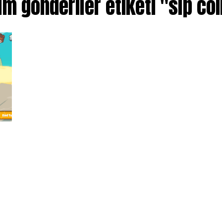
m gönderiler etiketi "slp co