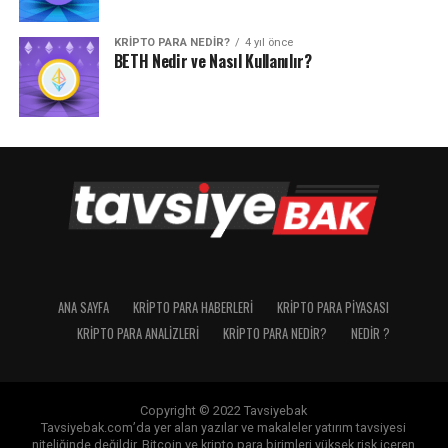
KRIPTO PARA NEDIR?
4 yıl önce
BETH Nedir ve Nasıl Kullanılır?
ANA SAYFA
KRIPTO PARA HABERLERI
KRIPTO PARA PIYASASI
KRIPTO PARA ANALIZLERI
KRIPTO PARA NEDIR?
NEDIR ?
Copyright © 2022 Tavsiyebak
Tavsiyebak.com’da yer alan yazılar ve makaleler yatırım tavsiyesi
niteliğinde değildir. Bitcoin ve kripto para birimleri yüksek risk içeren