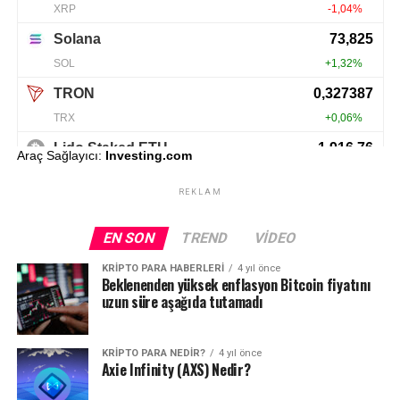
Araç Sağlayıcı:
Investing.com
REKLAM
EN SON
TREND
VIDEO
KRIPTO PARA HABERLERI
4 yıl önce
Beklenenden yüksek enflasyon Bitcoin fiyatını
uzun süre aşağıda tutamadı
KRIPTO PARA NEDIR?
4 yıl önce
Axie Infinity (AXS) Nedir?