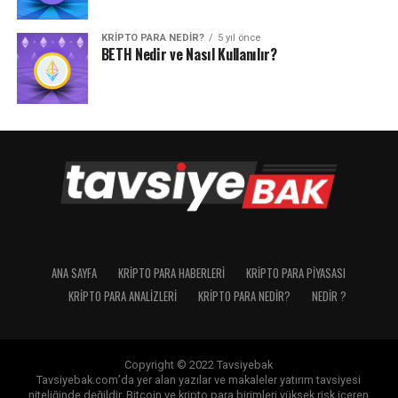
KRIPTO PARA NEDIR?
5 yıl önce
BETH Nedir ve Nasıl Kullanılır?
ANA SAYFA
KRIPTO PARA HABERLERI
KRIPTO PARA PIYASASI
KRIPTO PARA ANALIZLERI
KRIPTO PARA NEDIR?
NEDIR ?
Copyright © 2022 Tavsiyebak
Tavsiyebak.com’da yer alan yazılar ve makaleler yatırım tavsiyesi
niteliğinde değildir. Bitcoin ve kripto para birimleri yüksek risk içeren