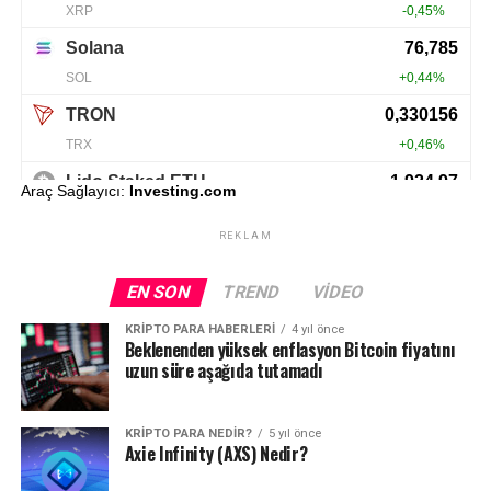
Araç Sağlayıcı:
Investing.com
REKLAM
EN SON
TREND
VIDEO
KRIPTO PARA HABERLERI
4 yıl önce
Beklenenden yüksek enflasyon Bitcoin fiyatını
uzun süre aşağıda tutamadı
KRIPTO PARA NEDIR?
5 yıl önce
Axie Infinity (AXS) Nedir?