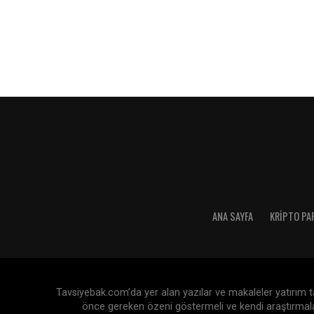
ANA SAYFA
KRIPTO PA
Tavsiyebak.com’da yer alan yazılar ve makaleler yatırım tav
önce gereken özeni göstermeli ve kendi araştırmaları