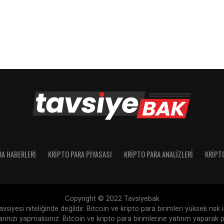
RA HABERLERI
KRIPTO PARA PIYASASI
KRIPTO PARA ANALIZLERI
KRIPT
Copyright © 2022 Tavsiyebak
siyesi niteliğinde değildir. Bitcoin ve kripto para birimleri yüksek risk
nızı yapmalısınız. Bitcoin ve kripto para birimlerine yatırım yaparak p