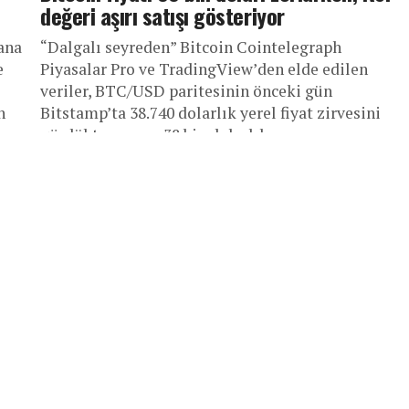
değeri aşırı satışı gösteriyor
yana
“Dalgalı seyreden” Bitcoin Cointelegraph
e
Piyasalar Pro ve TradingView’den elde edilen
veriler, BTC/USD paritesinin önceki gün
n
Bitstamp’ta 38.740 dolarlık yerel fiyat zirvesini
gördükten sonra 38 bin dolarlık...