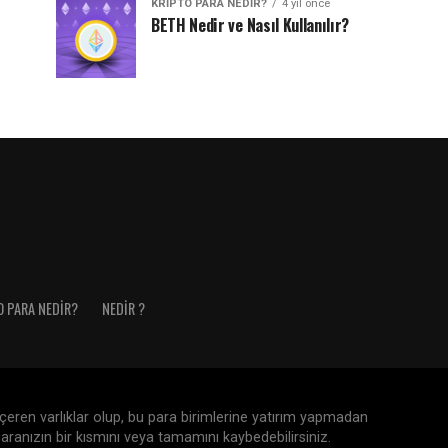
KRIPTO PARA NEDIR?
4 yıl önce
BETH Nedir ve Nasıl Kullanılır?
O PARA NEDIR?
NEDIR ?
 içeren varlıklar olup, bu para birimlerine yatırım yapmadan
aranızın bir kısmını veya tamamını kaybedebilirsiniz.