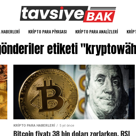
 HABERLERI
KRIPTO PARA PIYASASI
KRIPTO PARA ANALIZLERI
KRIP
önderiler etiketi "kryptowä
KRIPTO PARA HABERLERI
5 yıl önce
Bitcoin fiyatı 38 bin doları zorlarken, RSI