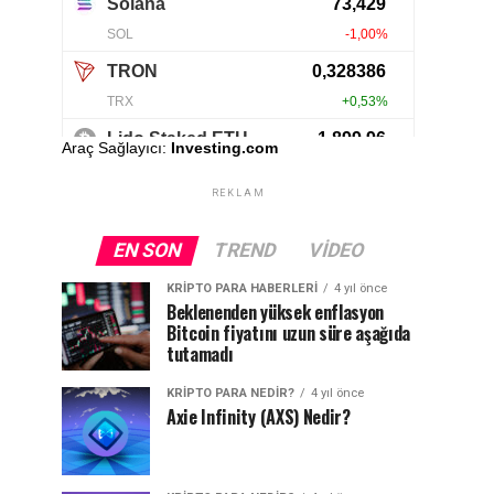
Araç Sağlayıcı:
Investing.com
REKLAM
EN SON
TREND
VIDEO
KRIPTO PARA HABERLERI
4 yıl önce
Beklenenden yüksek enflasyon
Bitcoin fiyatını uzun süre aşağıda
tutamadı
KRIPTO PARA NEDIR?
4 yıl önce
Axie Infinity (AXS) Nedir?