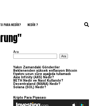
TO PARA NEDIR?
NEDIR ?
hrung"
Ara
Ara
Yakın Zamandaki Gönderiler
Beklenenden yüksek enflasyon Bitcoin
fiyatını uzun süre aşağıda tutamadı
Axie Infinity (AXS) Nedir?
BETH Nedir ve Nasıl Kullanılır?
Decentraland (MANA) Nedir?
Solana (SOL) Nedir?
Kripto Para Piyasası