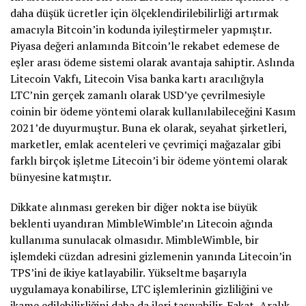
daha düşük ücretler için ölçeklendirilebilirliği artırmak
amacıyla Bitcoin’in kodunda iyileştirmeler yapmıştır.
Piyasa değeri anlamında Bitcoin’le rekabet edemese de
eşler arası ödeme sistemi olarak avantaja sahiptir. Aslında
Litecoin Vakfı, Litecoin Visa banka kartı aracılığıyla
LTC’nin gerçek zamanlı olarak USD’ye çevrilmesiyle
coinin bir ödeme yöntemi olarak kullanılabileceğini Kasım
2021’de duyurmuştur. Buna ek olarak, seyahat şirketleri,
marketler, emlak acenteleri ve çevrimiçi mağazalar gibi
farklı birçok işletme Litecoin’i bir ödeme yöntemi olarak
bünyesine katmıştır.
Dikkate alınması gereken bir diğer nokta ise büyük
beklenti uyandıran MimbleWimble’ın Litecoin ağında
kullanıma sunulacak olmasıdır. MimbleWimble, bir
işlemdeki cüzdan adresini gizlemenin yanında Litecoin’in
TPS’ini de ikiye katlayabilir. Yükseltme başarıyla
uygulamaya konabilirse, LTC işlemlerinin gizliliğini ve
ikame edilebilirliğini daha da ileri taşıyabilir. Fakat, Aralık