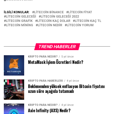
İLGILI KONULAR:
LITECOIN BINANCE
LITECOIN FIYAT
LITECOIN GELECEĞI
LITECOIN GELECEĞI 2022
LITECOIN GRAFIK
LITECOIN KAÇ DOLAR
LITECOIN KAÇ TL
LITECOIN MINING
LITECOIN NEDIR
LITECOIN YORUM
TREND HABERLER
KRIPTO PARA NEDIR?
5 yıl önce
MetaMask İşlem Ücretleri Nedir?
KRIPTO PARA HABERLERI
4 yıl önce
Beklenenden yüksek enflasyon Bitcoin fiyatını
uzun süre aşağıda tutamadı
KRIPTO PARA NEDIR?
4 yıl önce
Axie Infinity (AXS) Nedir?