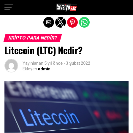
Exit mobile version
KRIPTO PARA NEDIR?
Litecoin (LTC) Nedir?
Yayınlanan
5 yıl önce
-
3 Şubat 2022
Ekleyen
admin