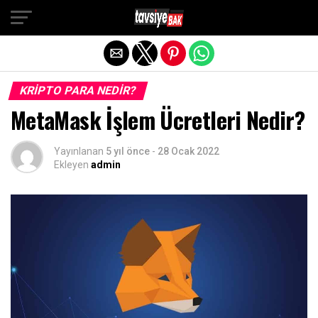
Exit mobile version
KRIPTO PARA NEDIR?
MetaMask İşlem Ücretleri Nedir?
Yayınlanan
5 yıl önce
-
28 Ocak 2022
Ekleyen
admin