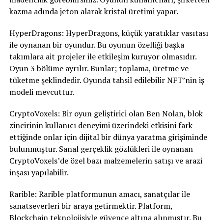
kazma adında jeton alarak kristal üretimi yapar.
HyperDragons: HyperDragons, küçük yaratıklar vasıtası
ile oynanan bir oyundur. Bu oyunun özelliği başka
takımlara ait projeler ile etkileşim kuruyor olmasıdır.
Oyun 3 bölüme ayrılır. Bunlar; toplama, üretme ve
tüketme şeklindedir. Oyunda tahsil edilebilir NFT’nin iş
modeli mevcuttur.
CryptoVoxels: Bir oyun geliştirici olan Ben Nolan, blok
zincirinin kullanıcı deneyimi üzerindeki etkisini fark
ettiğinde onlar için dijital bir dünya yaratma girişiminde
bulunmuştur. Sanal gerçeklik gözlükleri ile oynanan
CryptoVoxels’de özel bazı malzemelerin satışı ve arazi
inşası yapılabilir.
​Rarible: Rarible platformunun amacı, sanatçılar ile
sanatseverleri bir araya getirmektir. Platform,
Blockchain teknolojisiyle güvence altına alınmıştır. Bu