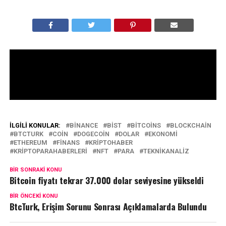
İLGILI KONULAR:
BINANCE
BIST
BITCOINS
BLOCKCHAIN
BTCTURK
COIN
DOGECOIN
DOLAR
EKONOMI
ETHEREUM
FINANS
KRIPTOHABER
KRIPTOPARAHABERLERI
NFT
PARA
TEKNIKANALIZ
BIR SONRAKI KONU
Bitcoin fiyatı tekrar 37.000 dolar seviyesine yükseldi
BIR ÖNCEKI KONU
BtcTurk, Erişim Sorunu Sonrası Açıklamalarda Bulundu