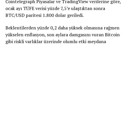
Cointelegraph Piyasalar ve TradingView verilerine göre,
ocak ayı TÜFE verisi yüzde 7,5’e ulaştıktan sonra
BTC/USD paritesi 1.800 dolar geriledi.
Beklentilerden yüzde 0,2 daha yüksek olmasına rağmen
yükselen enflasyon, son aylara damgasını vuran Bitcoin
gibi riskli varlıklar üzerinde olumlu etki meydana
getirmedi.
Analistler, yıllık fiyat artışlarının hızı göz önüne
alındığında, Fed’in artık faiz oranlarını daha erken
artırmaya başlamak için harekete geçeceğini savunuyor.
Cointelegraph’a yazılarıyla katkıda bulunan Michaël van
de Poppe, “ABD’deki Tüketici Fiyat Endeksi (TÜFE)
sonuçları, yıldan yıla yüzde 7,3 beklenirken yüzde 7,5
oranında geldi. DXY yükselirken Bitcoin ve hisse
senetleri gibi riskli varlıklar düşüyor” şeklinde tepki
verdi.