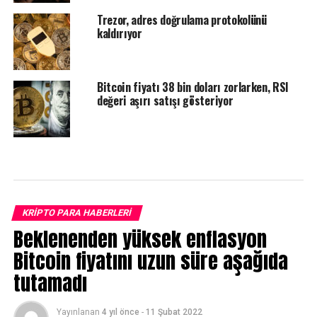
Trezor, adres doğrulama protokolünü
kaldırıyor
Bitcoin fiyatı 38 bin doları zorlarken, RSI
değeri aşırı satışı gösteriyor
KRIPTO PARA HABERLERI
Beklenenden yüksek enflasyon
Bitcoin fiyatını uzun süre aşağıda
tutamadı
Yayınlanan
4 yıl önce
-
11 Şubat 2022