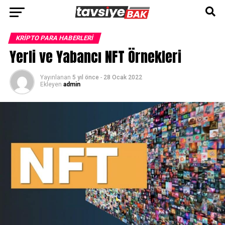
Go to mobile version
KRIPTO PARA HABERLERI
Yerli ve Yabancı NFT Örnekleri
Yayınlanan
5 yıl önce
-
28 Ocak 2022
Ekleyen
admin