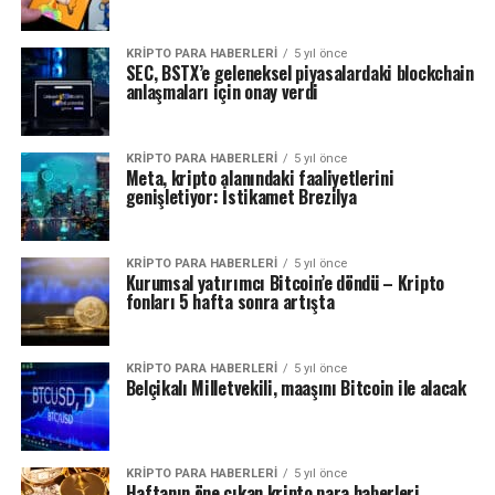
KRIPTO PARA HABERLERI
5 yıl önce
SEC, BSTX’e geleneksel piyasalardaki blockchain
anlaşmaları için onay verdi
KRIPTO PARA HABERLERI
5 yıl önce
Meta, kripto alanındaki faaliyetlerini
genişletiyor: İstikamet Brezilya
KRIPTO PARA HABERLERI
5 yıl önce
Kurumsal yatırımcı Bitcoin’e döndü – Kripto
fonları 5 hafta sonra artışta
KRIPTO PARA HABERLERI
5 yıl önce
Belçikalı Milletvekili, maaşını Bitcoin ile alacak
KRIPTO PARA HABERLERI
5 yıl önce
Haftanın öne çıkan kripto para haberleri