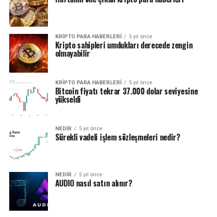
KRIPTO PARA HABERLERI
5 yıl önce
Kripto sahipleri umdukları derecede zengin
olmayabilir
KRIPTO PARA HABERLERI
5 yıl önce
Bitcoin fiyatı tekrar 37.000 dolar seviyesine
yükseldi
NEDIR
5 yıl önce
Sürekli vadeli işlem sözleşmeleri nedir?
NEDIR
5 yıl önce
AUDIO nasıl satın alınır?