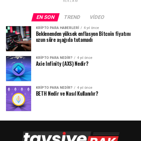
REKLAM
EN SON
TREND
VIDEO
KRIPTO PARA HABERLERI
4 yıl önce
Beklenenden yüksek enflasyon Bitcoin fiyatını
uzun süre aşağıda tutamadı
KRIPTO PARA NEDIR?
4 yıl önce
Axie Infinity (AXS) Nedir?
KRIPTO PARA NEDIR?
4 yıl önce
BETH Nedir ve Nasıl Kullanılır?