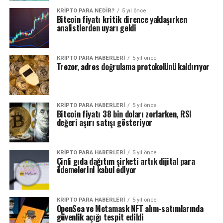
KRIPTO PARA NEDIR?
5 yıl önce
Bitcoin fiyatı kritik dirence yaklaşırken
analistlerden uyarı geldi
KRIPTO PARA HABERLERI
5 yıl önce
Trezor, adres doğrulama protokolünü kaldırıyor
KRIPTO PARA HABERLERI
5 yıl önce
Bitcoin fiyatı 38 bin doları zorlarken, RSI
değeri aşırı satışı gösteriyor
KRIPTO PARA HABERLERI
5 yıl önce
Çinli gıda dağıtım şirketi artık dijital para
ödemelerini kabul ediyor
KRIPTO PARA HABERLERI
5 yıl önce
OpenSea ve Metamask NFT alım-satımlarında
güvenlik açığı tespit edildi